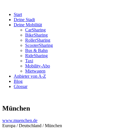
Start
Deine Stadt
Deine Mobilität
CarSharing
BikeSharing
RollerSharing
ScooterSharing
Bus & Bahn
RideSharing
Taxi
Mobility-Abo
Mietwagen
Anbieter von A-Z
Blog
Glossar
München
www.muenchen.de
Europa / Deutschland / München