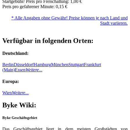
Startgebühr/ Preis pro Freischaltung: 1,00 €
Preis pro gefahrener Minute: 0,15 €
* Alle Angaben ohne Gewähr! Preise können je nach Land und
Stadt variieren.
Verfügbar in folgenden Orten:
Deutschland:
Berlin
Düsseldorf
Hamburg
München
Stuttgart
Frankfurt
(Main)
Essen
Weitere...
Europa:
Wien
Weitere...
Byke Wiki:
Byke Geschäftsgebiet
Das Geschäftsgebiet liegt in dem meisten Großstädten von