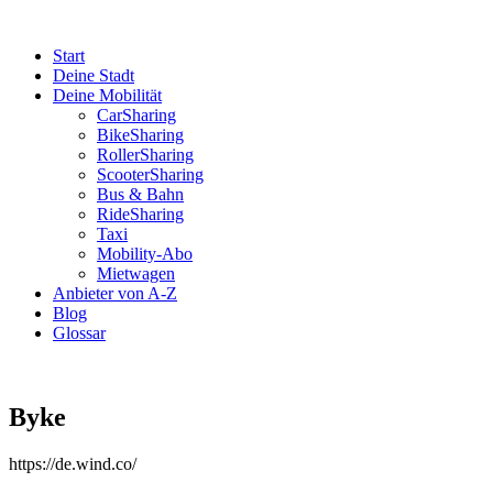
Start
Deine Stadt
Deine Mobilität
CarSharing
BikeSharing
RollerSharing
ScooterSharing
Bus & Bahn
RideSharing
Taxi
Mobility-Abo
Mietwagen
Anbieter von A-Z
Blog
Glossar
Byke
https://de.wind.co/