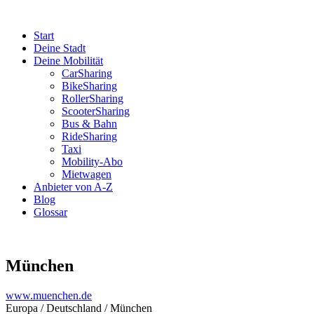
Start
Deine Stadt
Deine Mobilität
CarSharing
BikeSharing
RollerSharing
ScooterSharing
Bus & Bahn
RideSharing
Taxi
Mobility-Abo
Mietwagen
Anbieter von A-Z
Blog
Glossar
München
www.muenchen.de
Europa / Deutschland / München