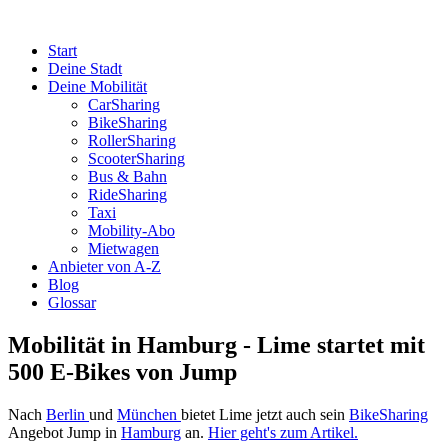
Start
Deine Stadt
Deine Mobilität
CarSharing
BikeSharing
RollerSharing
ScooterSharing
Bus & Bahn
RideSharing
Taxi
Mobility-Abo
Mietwagen
Anbieter von A-Z
Blog
Glossar
Mobilität in Hamburg - Lime startet mit
500 E-Bikes von Jump
Nach
Berlin
und
München
bietet Lime jetzt auch sein
BikeSharing
Angebot Jump in
Hamburg
an.
Hier geht's zum Artikel.