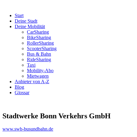
Start
Deine Stadt
Deine Mobilität
CarSharing
BikeSharing
RollerSharing
ScooterSharing
Bus & Bahn
RideSharing
Taxi
Mobility-Abo
Mietwagen
Anbieter von A-Z
Blog
Glossar
Stadtwerke Bonn Verkehrs GmbH
www.swb-busundbahn.de