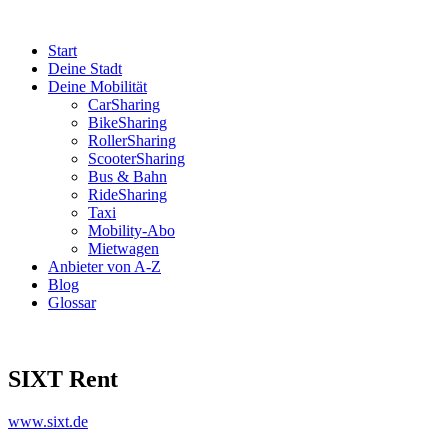
Start
Deine Stadt
Deine Mobilität
CarSharing
BikeSharing
RollerSharing
ScooterSharing
Bus & Bahn
RideSharing
Taxi
Mobility-Abo
Mietwagen
Anbieter von A-Z
Blog
Glossar
SIXT Rent
www.sixt.de