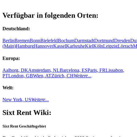
Verfügbar in folgenden Orten:
Deutschland:
Berlin
Bremen
Bonn
Bielefeld
Bochum
Darmstadt
Dortmund
Dresden
Du
(Main)
Hamburg
Hannover
Kassel
Karlsruhe
Kiel
Köln
Leipzig
Lörrach
M
Europa:
Aalborg, DK
Amsterdam, NL
Barcelona, ES
Paris, FR
Lissabon,
PT
London, GB
Wien, AT
Zürich, CH
Weitere...
Welt:
New York, US
Weitere...
Sixt Rent Wiki:
Sixt Rent Geschäftsgebiet