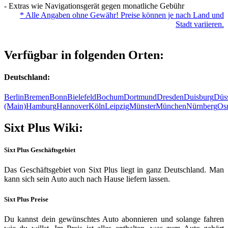
- Extras wie Navigationsgerät gegen monatliche Gebühr
* Alle Angaben ohne Gewähr! Preise können je nach Land und
Stadt variieren.
Verfügbar in folgenden Orten:
Deutschland:
Berlin
Bremen
Bonn
Bielefeld
Bochum
Dortmund
Dresden
Duisburg
Düss
(Main)
Hamburg
Hannover
Köln
Leipzig
Münster
München
Nürnberg
Os
Sixt Plus Wiki:
Sixt Plus Geschäftsgebiet
Das Geschäftsgebiet von Sixt Plus liegt in ganz Deutschland. Man
kann sich sein Auto auch nach Hause liefern lassen.
Sixt Plus Preise
Du kannst dein gewünschtes Auto abonnieren und solange fahren