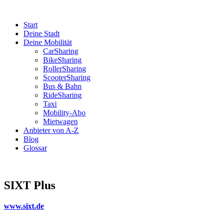
Start
Deine Stadt
Deine Mobilität
CarSharing
BikeSharing
RollerSharing
ScooterSharing
Bus & Bahn
RideSharing
Taxi
Mobility-Abo
Mietwagen
Anbieter von A-Z
Blog
Glossar
SIXT Plus
www.sixt.de