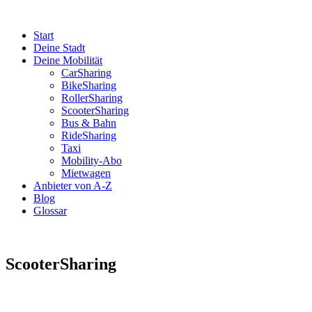
Start
Deine Stadt
Deine Mobilität
CarSharing
BikeSharing
RollerSharing
ScooterSharing
Bus & Bahn
RideSharing
Taxi
Mobility-Abo
Mietwagen
Anbieter von A-Z
Blog
Glossar
ScooterSharing