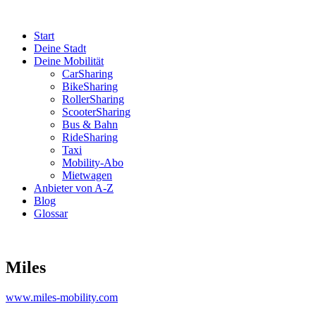
Start
Deine Stadt
Deine Mobilität
CarSharing
BikeSharing
RollerSharing
ScooterSharing
Bus & Bahn
RideSharing
Taxi
Mobility-Abo
Mietwagen
Anbieter von A-Z
Blog
Glossar
Miles
www.miles-mobility.com