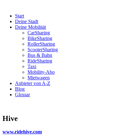
Start
Deine Stadt
Deine Mobilität
CarSharing
BikeSharing
RollerSharing
ScooterSharing
Bus & Bahn
RideSharing
Taxi
Mobility-Abo
Mietwagen
Anbieter von A-Z
Blog
Glossar
Hive
www.ridehive.com