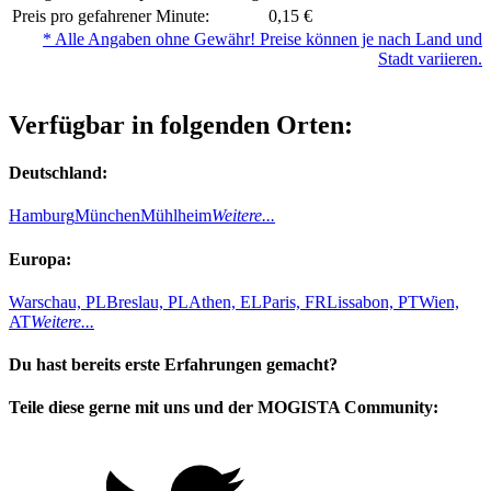
Preis pro gefahrener Minute:
0,15 €
* Alle Angaben ohne Gewähr! Preise können je nach Land und
Stadt variieren.
Verfügbar in folgenden Orten:
Deutschland:
Hamburg
München
Mühlheim
Weitere...
Europa:
Warschau, PL
Breslau, PL
Athen, EL
Paris, FR
Lissabon, PT
Wien,
AT
Weitere...
Du hast bereits erste Erfahrungen gemacht?
Teile diese gerne mit uns und der MOGISTA Community: