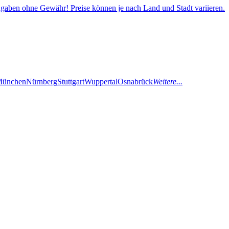
gaben ohne Gewähr! Preise können je nach Land und Stadt variieren.
ünchen
Nürnberg
Stuttgart
Wuppertal
Osnabrück
Weitere...