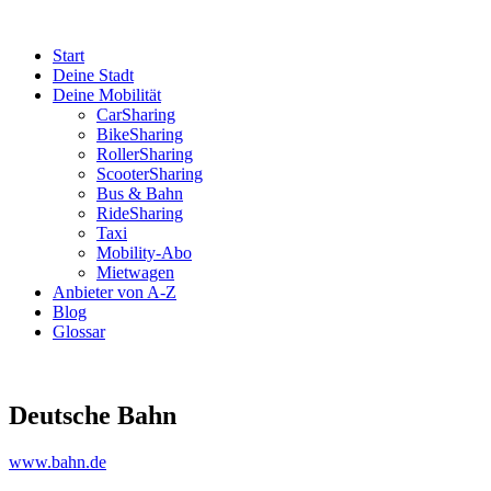
Start
Deine Stadt
Deine Mobilität
CarSharing
BikeSharing
RollerSharing
ScooterSharing
Bus & Bahn
RideSharing
Taxi
Mobility-Abo
Mietwagen
Anbieter von A-Z
Blog
Glossar
Deutsche Bahn
www.bahn.de