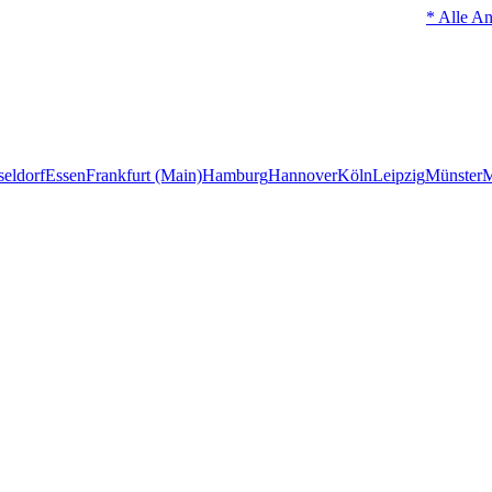
* Alle An
eldorf
Essen
Frankfurt (Main)
Hamburg
Hannover
Köln
Leipzig
Münster
M